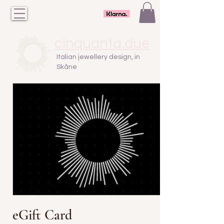
cinquanta.due
Italian jewellery design, in
Skåne
eGift Card