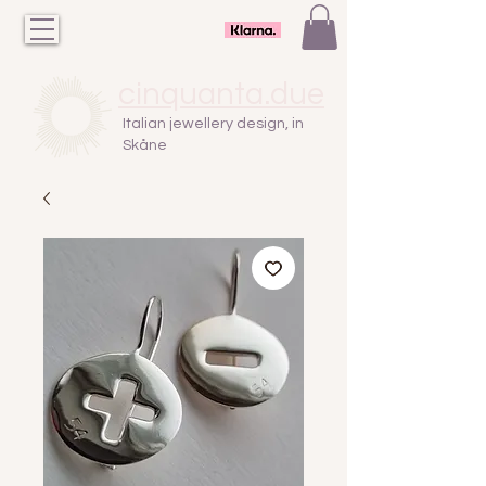
cinquanta.due
Italian jewellery design, in
Skåne