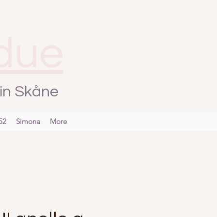
due
, in Skåne
52
Simona
More