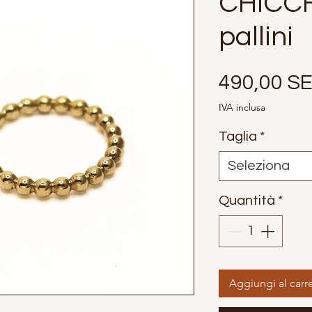
CHICCH
pallini
490,00 S
IVA inclusa
Taglia
*
Seleziona
Quantità
*
Aggiungi al carre