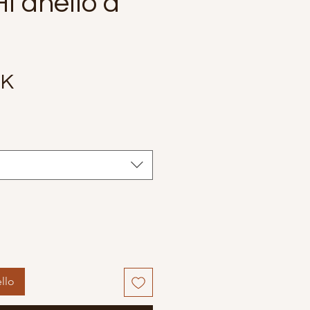
I anello a
Prezzo
EK
llo