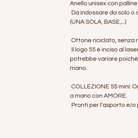
Anello unisex con pallin
Da indossare da solo o a
(UNA SOLA, BASE,...)
Ottone riciclato, senza n
Il logo 55 è inciso al las
potrebbe variare poiché g
mano.
COLLEZIONE 55 mini: Og
a mano con AMORE.
Pronti per l'asporto e/o