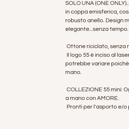
SOLO UNA (ONE ONLY)...
in coppa emisferica, cos
robusto anello. Design m
elegante...senza tempo.
Ottone riciclato, senza n
Il logo 55 è inciso al las
potrebbe variare poiché g
mano.
COLLEZIONE 55 mini: Og
a mano con AMORE.
Pronti per l'asporto e/o