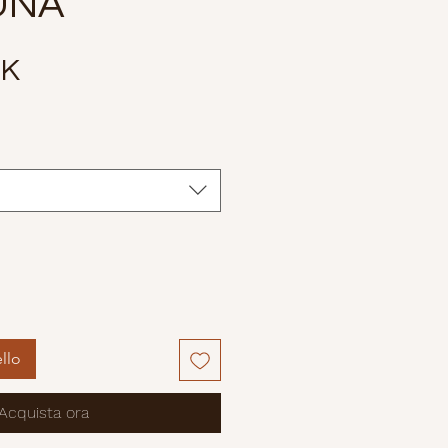
UNA
Prezzo
EK
llo
Acquista ora