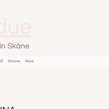
due
, in Skåne
52
Simona
More