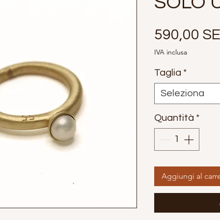
SOLO 
590,00 S
IVA inclusa
Taglia
*
Seleziona
Quantità
*
Aggiungi al carre