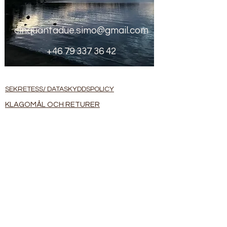
cinquantadue.simo@gmail.com
+46 79 337 36 42
SEKRETESS/ DATASKYDDSPOLICY
KLAGOMÅL OCH RETURER
COOKIES
BETALNINGSMETODER
VILLKOR FÖR FÖRSÄLJNING
VILLKOR FÖR FÖRSÄLJNING/ÄNDRINGAR
BESTÄLLNING OCH LEVERANS
Småland-Sweden
cinquantadue.simo@gmail.com
www.cinquantadue.org