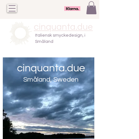
cinquanta.due
Italiensk smyckedesign, i
Småland
cinquanta.due
Småland, Sweden