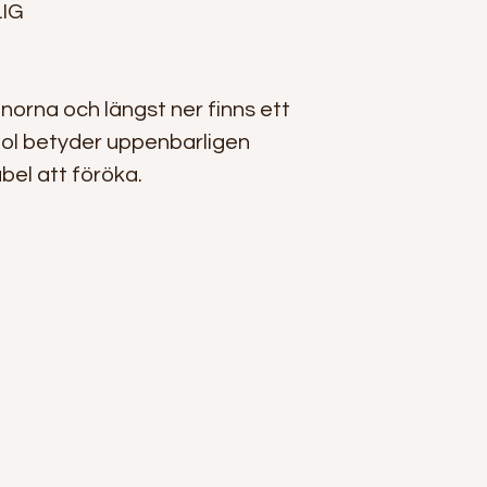
IG
nnorna och längst ner finns ett
ol betyder uppenbarligen
abel att föröka.