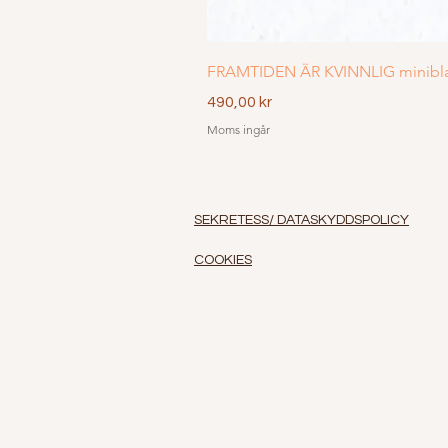
FRAMTIDEN ÄR KVINNLIG minibl
Pris
490,00 kr
Moms ingår
SEKRETESS/ DATASKYDDSPOLICY
COOKIES