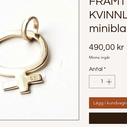
FRAMT
KVINNL
minibl
490,00 kr
Moms ingår
Antal
*
Lägg i kundvagn