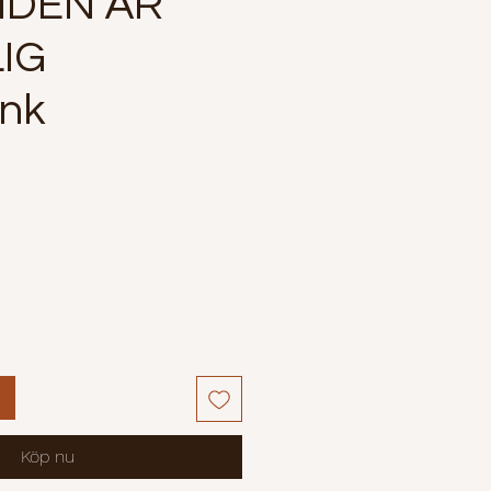
IDEN ÄR
IG
ank
Pris
Köp nu