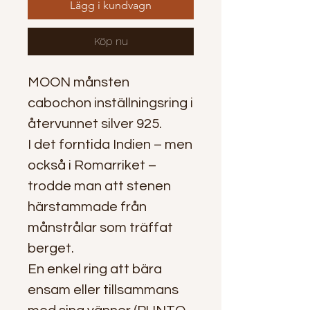
Lägg i kundvagn
Köp nu
MOON månsten
cabochon inställningsring i
återvunnet silver 925.
I det forntida Indien – men
också i Romarriket –
trodde man att stenen
härstammade från
månstrålar som träffat
berget.
En enkel ring att bära
ensam eller tillsammans